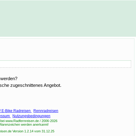
n werden?
nsche zugeschnittenes Angebot.
/ E-Bike Radreisen
Rennradreisen
ressum
Nutzungsbedingungen
t bei www.Radfernreisen.de / 2006-2026
 Warenzeichen werden anerkannt!
isen.de Version 1.2.14 vom 31.12.25