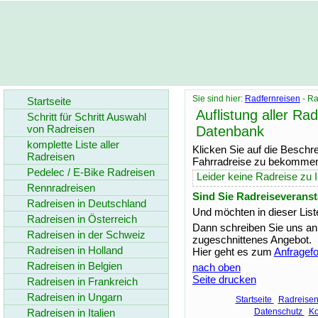
Sie sind hier:
Radfernreisen
- Ra
Startseite
Auflistung aller Ra
Schritt für Schritt Auswahl
von Radreisen
Datenbank
komplette Liste aller
Klicken Sie auf die Beschr
Radreisen
Fahrradreise zu bekomme
Pedelec / E-Bike Radreisen
Leider keine Radreise zu 
Rennradreisen
Sind Sie Radreiseveranst
Radreisen in Deutschland
Und möchten in dieser Lis
Radreisen in Österreich
Dann schreiben Sie uns an
Radreisen in der Schweiz
zugeschnittenes Angebot.
Radreisen in Holland
Hier geht es zum
Anfragef
Radreisen in Belgien
nach oben
Seite drucken
Radreisen in Frankreich
Radreisen in Ungarn
Startseite
Radreise
Radreisen in Italien
Datenschutz
Ko